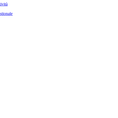
ività
stionale