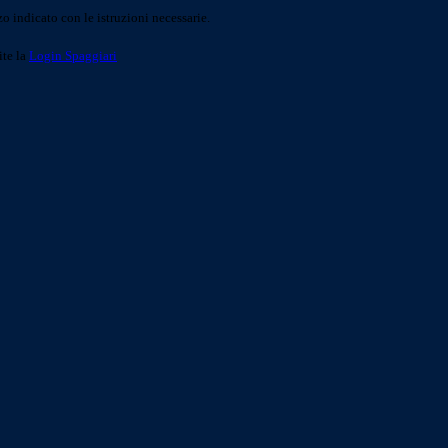
o indicato con le istruzioni necessarie.
ite la
Login Spaggiari