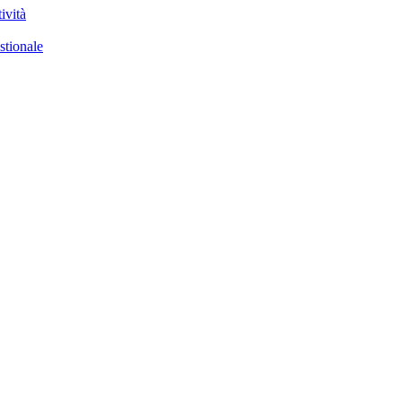
ività
stionale