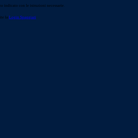
o indicato con le istruzioni necessarie.
ite la
Login Spaggiari