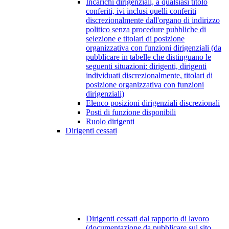
Incarichi dirigenziali, a qualsiasi titolo
conferiti, ivi inclusi quelli conferiti
discrezionalmente dall'organo di indirizzo
politico senza procedure pubbliche di
selezione e titolari di posizione
organizzativa con funzioni dirigenziali (da
pubblicare in tabelle che distinguano le
seguenti situazioni: dirigenti, dirigenti
individuati discrezionalmente, titolari di
posizione organizzativa con funzioni
dirigenziali)
Elenco posizioni dirigenziali discrezionali
Posti di funzione disponibili
Ruolo dirigenti
Dirigenti cessati
Dirigenti cessati dal rapporto di lavoro
(documentazione da pubblicare sul sito