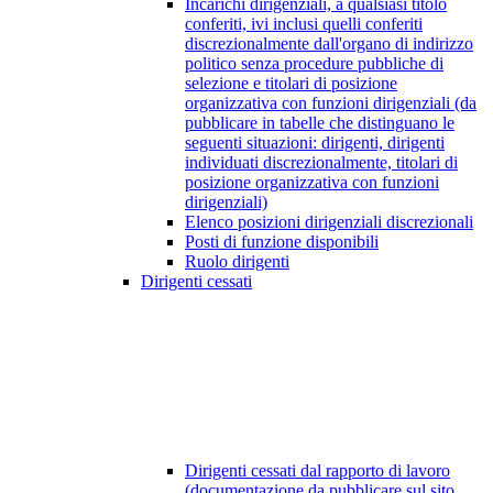
Incarichi dirigenziali, a qualsiasi titolo
conferiti, ivi inclusi quelli conferiti
discrezionalmente dall'organo di indirizzo
politico senza procedure pubbliche di
selezione e titolari di posizione
organizzativa con funzioni dirigenziali (da
pubblicare in tabelle che distinguano le
seguenti situazioni: dirigenti, dirigenti
individuati discrezionalmente, titolari di
posizione organizzativa con funzioni
dirigenziali)
Elenco posizioni dirigenziali discrezionali
Posti di funzione disponibili
Ruolo dirigenti
Dirigenti cessati
Dirigenti cessati dal rapporto di lavoro
(documentazione da pubblicare sul sito