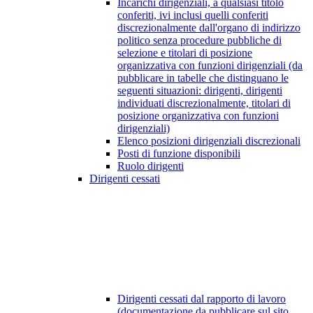
Incarichi dirigenziali, a qualsiasi titolo
conferiti, ivi inclusi quelli conferiti
discrezionalmente dall'organo di indirizzo
politico senza procedure pubbliche di
selezione e titolari di posizione
organizzativa con funzioni dirigenziali (da
pubblicare in tabelle che distinguano le
seguenti situazioni: dirigenti, dirigenti
individuati discrezionalmente, titolari di
posizione organizzativa con funzioni
dirigenziali)
Elenco posizioni dirigenziali discrezionali
Posti di funzione disponibili
Ruolo dirigenti
Dirigenti cessati
Dirigenti cessati dal rapporto di lavoro
(documentazione da pubblicare sul sito