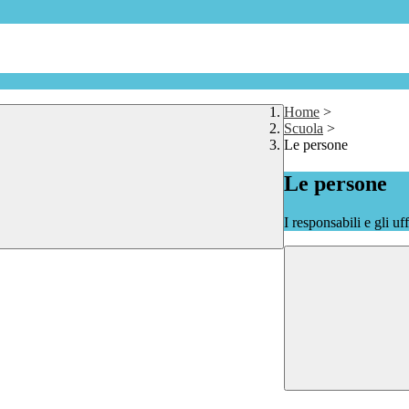
Home
>
Scuola
>
Le persone
Le persone
I responsabili e gli uf