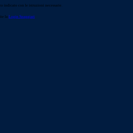
o indicato con le istruzioni necessarie.
ite la
Login Spaggiari