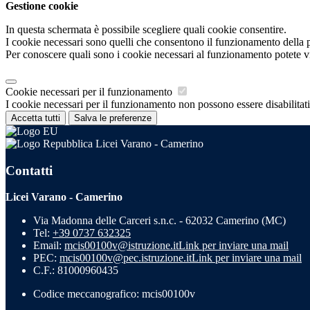
Gestione cookie
In questa schermata è possibile scegliere quali cookie consentire.
I cookie necessari sono quelli che consentono il funzionamento della pi
Per conoscere quali sono i cookie necessari al funzionamento potete v
Cookie necessari per il funzionamento
I cookie necessari per il funzionamento non possono essere disabilitati.
Accetta tutti
Salva le preferenze
Licei Varano - Camerino
Contatti
Licei Varano - Camerino
Via Madonna delle Carceri s.n.c. - 62032 Camerino (MC)
Tel:
+39 0737 632325
Email:
mcis00100v@istruzione.it
Link per inviare una mail
PEC:
mcis00100v@pec.istruzione.it
Link per inviare una mail
C.F.: 81000960435
Codice meccanografico: mcis00100v