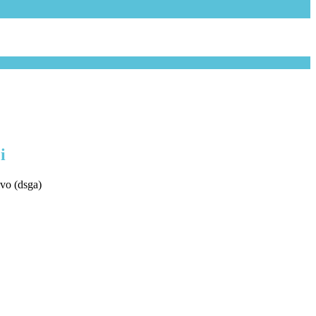
i
ivo (dsga)