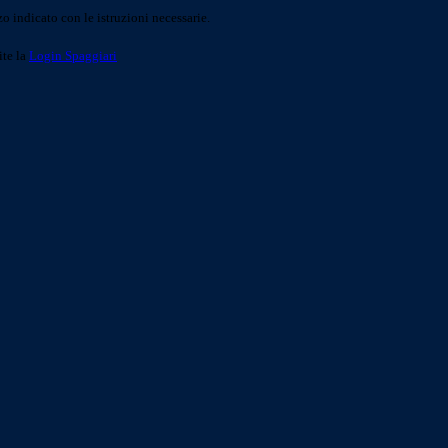
o indicato con le istruzioni necessarie.
ite la
Login Spaggiari