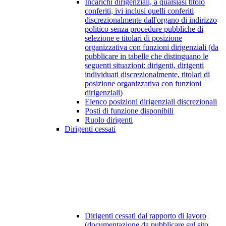
Incarichi dirigenziali, a qualsiasi titolo
conferiti, ivi inclusi quelli conferiti
discrezionalmente dall'organo di indirizzo
politico senza procedure pubbliche di
selezione e titolari di posizione
organizzativa con funzioni dirigenziali (da
pubblicare in tabelle che distinguano le
seguenti situazioni: dirigenti, dirigenti
individuati discrezionalmente, titolari di
posizione organizzativa con funzioni
dirigenziali)
Elenco posizioni dirigenziali discrezionali
Posti di funzione disponibili
Ruolo dirigenti
Dirigenti cessati
Dirigenti cessati dal rapporto di lavoro
(documentazione da pubblicare sul sito