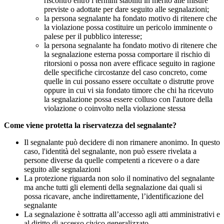
riscontro entro i termini stabiliti in merito alle misure
previste o adottate per dare seguito alle segnalazioni;
la persona segnalante ha fondato motivo di ritenere che
la violazione possa costituire un pericolo imminente o
palese per il pubblico interesse;
la persona segnalante ha fondato motivo di ritenere che
la segnalazione esterna possa comportare il rischio di
ritorsioni o possa non avere efficace seguito in ragione
delle specifiche circostanze del caso concreto, come
quelle in cui possano essere occultate o distrutte prove
oppure in cui vi sia fondato timore che chi ha ricevuto
la segnalazione possa essere colluso con l'autore della
violazione o coinvolto nella violazione stessa
Come viene protetta la riservatezza del segnalante?
Il segnalante può decidere di non rimanere anonimo. In questo
caso, l'identità del segnalante, non può essere rivelata a
persone diverse da quelle competenti a ricevere o a dare
seguito alle segnalazioni
La protezione riguarda non solo il nominativo del segnalante
ma anche tutti gli elementi della segnalazione dai quali si
possa ricavare, anche indirettamente, l’identificazione del
segnalante
La segnalazione è sottratta all’accesso agli atti amministrativi e
al diritto di accesso civico generalizzato