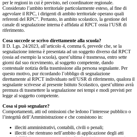
per le regioni in cui è previsto, nel coordinatore regionale.
Considerato l’ambito territoriale particolarmente esteso, al fine di
agevolare il RPC, i dirigenti di ambito territoriale operano quali
referenti del RPC”. Pertanto, in ambito scolastico, la gestione del
canale di segnalazione interna è affidata al RPCT ossia l’USR di
riferimento.
Cosa succede se scrivo direttamente alla scuola?
Il D. Lgs. 24/2023, all’articolo 4, comma 6, prevede che, se la
segnalazione interna è presentata ad un soggetto diverso dal RPCT
(ossia ad esempio la scuola), quest’ultima è trasmessa, entro sette
giorni dal suo ricevimento, al soggetto competente, dando
contestuale notizia della trasmissione alla persona segnalante. Per
questo motivo, pur ricordando l’obbligo di segnalazione
direttamente al RPCT individuato nell’USR di riferimento, qualora il
segnalante scrivesse al presente Istituto Scolastico, quest’ultimo avrà
premura di trasmettere la segnalazione nei tempi e modi previsti per
legge al soggetto competente.
Cosa si può segnalare?
Comportamenti, atti od omissioni che ledono l’interesse pubblico o
l’integrità dell’Amministrazione e che consistono in:
illeciti amministrativi, contabili, civili o penali;
illeciti che rientrano nell’ambito di applicazione degli atti