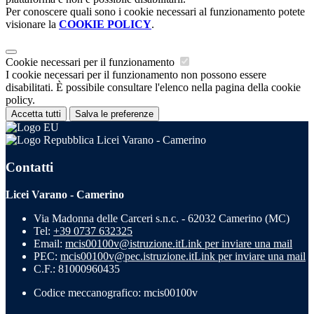
Per conoscere quali sono i cookie necessari al funzionamento potete
visionare la
COOKIE POLICY
.
Cookie necessari per il funzionamento
I cookie necessari per il funzionamento non possono essere
disabilitati. È possibile consultare l'elenco nella pagina della cookie
policy.
Accetta tutti
Salva le preferenze
Licei Varano - Camerino
Contatti
Licei Varano - Camerino
Via Madonna delle Carceri s.n.c. - 62032 Camerino (MC)
Tel:
+39 0737 632325
Email:
mcis00100v@istruzione.it
Link per inviare una mail
PEC:
mcis00100v@pec.istruzione.it
Link per inviare una mail
C.F.: 81000960435
Codice meccanografico: mcis00100v