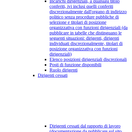
Incarichi dirigenziali, a qualsiasi titolo
conferiti, ivi inclusi quelli conferiti
discrezionalmente dall'organo di indirizzo
politico senza procedure pubbliche di
selezione e titolari di posizione
organizzativa con funzioni dirigenziali (da
pubblicare in tabelle che distinguano le
seguenti situazioni: dirigenti, dirigenti
individuati discrezionalmente, titolari di
posizione organizzativa con funzioni
dirigenziali)
Elenco posizioni dirigenziali discrezionali
Posti di funzione disponibili
Ruolo dirigenti
Dirigenti cessati
Dirigenti cessati dal rapporto di lavoro
(documentazione da pubblicare sul sito