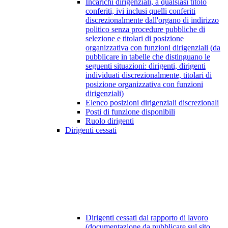
Incarichi dirigenziali, a qualsiasi titolo
conferiti, ivi inclusi quelli conferiti
discrezionalmente dall'organo di indirizzo
politico senza procedure pubbliche di
selezione e titolari di posizione
organizzativa con funzioni dirigenziali (da
pubblicare in tabelle che distinguano le
seguenti situazioni: dirigenti, dirigenti
individuati discrezionalmente, titolari di
posizione organizzativa con funzioni
dirigenziali)
Elenco posizioni dirigenziali discrezionali
Posti di funzione disponibili
Ruolo dirigenti
Dirigenti cessati
Dirigenti cessati dal rapporto di lavoro
(documentazione da pubblicare sul sito