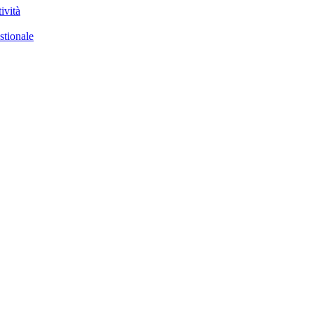
ività
stionale