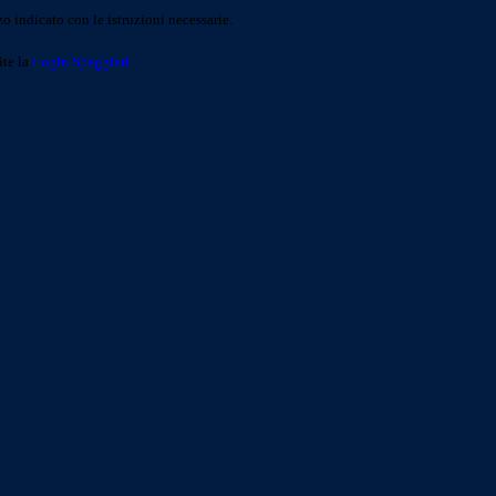
o indicato con le istruzioni necessarie.
ite la
Login Spaggiari