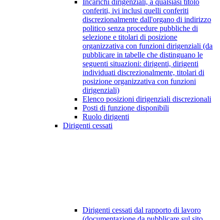
Incarichi dirigenziali, a qualsiasi titolo
conferiti, ivi inclusi quelli conferiti
discrezionalmente dall'organo di indirizzo
politico senza procedure pubbliche di
selezione e titolari di posizione
organizzativa con funzioni dirigenziali (da
pubblicare in tabelle che distinguano le
seguenti situazioni: dirigenti, dirigenti
individuati discrezionalmente, titolari di
posizione organizzativa con funzioni
dirigenziali)
Elenco posizioni dirigenziali discrezionali
Posti di funzione disponibili
Ruolo dirigenti
Dirigenti cessati
Dirigenti cessati dal rapporto di lavoro
(documentazione da pubblicare sul sito