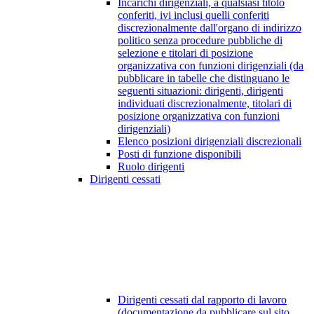
Incarichi dirigenziali, a qualsiasi titolo
conferiti, ivi inclusi quelli conferiti
discrezionalmente dall'organo di indirizzo
politico senza procedure pubbliche di
selezione e titolari di posizione
organizzativa con funzioni dirigenziali (da
pubblicare in tabelle che distinguano le
seguenti situazioni: dirigenti, dirigenti
individuati discrezionalmente, titolari di
posizione organizzativa con funzioni
dirigenziali)
Elenco posizioni dirigenziali discrezionali
Posti di funzione disponibili
Ruolo dirigenti
Dirigenti cessati
Dirigenti cessati dal rapporto di lavoro
(documentazione da pubblicare sul sito