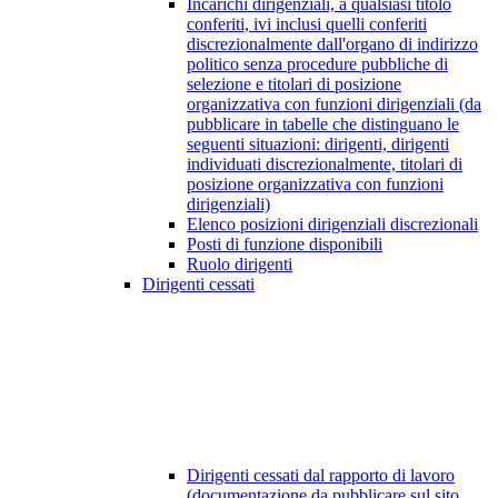
Incarichi dirigenziali, a qualsiasi titolo
conferiti, ivi inclusi quelli conferiti
discrezionalmente dall'organo di indirizzo
politico senza procedure pubbliche di
selezione e titolari di posizione
organizzativa con funzioni dirigenziali (da
pubblicare in tabelle che distinguano le
seguenti situazioni: dirigenti, dirigenti
individuati discrezionalmente, titolari di
posizione organizzativa con funzioni
dirigenziali)
Elenco posizioni dirigenziali discrezionali
Posti di funzione disponibili
Ruolo dirigenti
Dirigenti cessati
Dirigenti cessati dal rapporto di lavoro
(documentazione da pubblicare sul sito