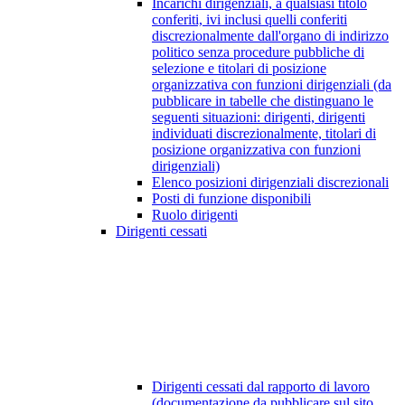
Incarichi dirigenziali, a qualsiasi titolo
conferiti, ivi inclusi quelli conferiti
discrezionalmente dall'organo di indirizzo
politico senza procedure pubbliche di
selezione e titolari di posizione
organizzativa con funzioni dirigenziali (da
pubblicare in tabelle che distinguano le
seguenti situazioni: dirigenti, dirigenti
individuati discrezionalmente, titolari di
posizione organizzativa con funzioni
dirigenziali)
Elenco posizioni dirigenziali discrezionali
Posti di funzione disponibili
Ruolo dirigenti
Dirigenti cessati
Dirigenti cessati dal rapporto di lavoro
(documentazione da pubblicare sul sito