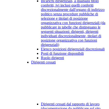
Incarichi dirigenziali, a qualsiasi titolo
conferiti, ivi inclusi quelli conferiti
discrezionalmente dall'organo di indirizzo
politico senza procedure pubbliche di
selezione e titolari di posizione
organizzativa con funzioni dirigenziali (da
pubblicare in tabelle che distinguano le
seguenti situazioni: dirigenti, dirigenti
individuati discrezionalmente, titolari di
posizione organizzativa con funzioni
dirigenziali)
Elenco posizioni dirigenziali discrezionali
Posti di funzione disponibili
Ruolo dirigenti
Dirigenti cessati
Dirigenti cessati dal rapporto di lavoro
(documentazione da pubblicare sul sito