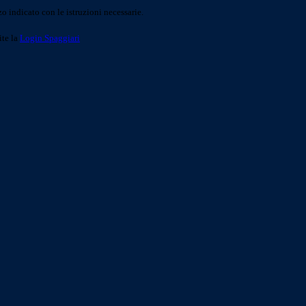
o indicato con le istruzioni necessarie.
ite la
Login Spaggiari