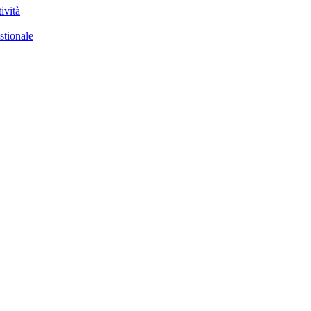
ività
stionale