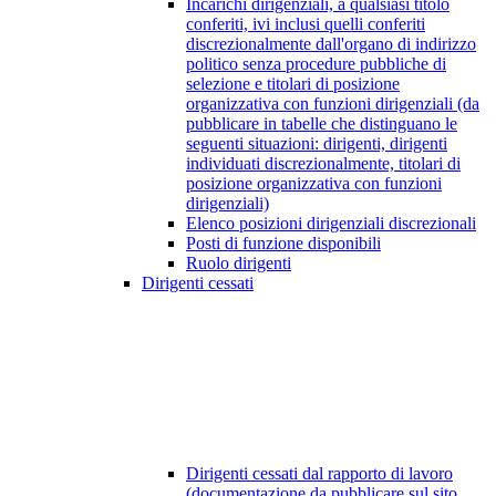
Incarichi dirigenziali, a qualsiasi titolo
conferiti, ivi inclusi quelli conferiti
discrezionalmente dall'organo di indirizzo
politico senza procedure pubbliche di
selezione e titolari di posizione
organizzativa con funzioni dirigenziali (da
pubblicare in tabelle che distinguano le
seguenti situazioni: dirigenti, dirigenti
individuati discrezionalmente, titolari di
posizione organizzativa con funzioni
dirigenziali)
Elenco posizioni dirigenziali discrezionali
Posti di funzione disponibili
Ruolo dirigenti
Dirigenti cessati
Dirigenti cessati dal rapporto di lavoro
(documentazione da pubblicare sul sito