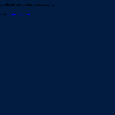
o indicato con le istruzioni necessarie.
ite la
Login Spaggiari