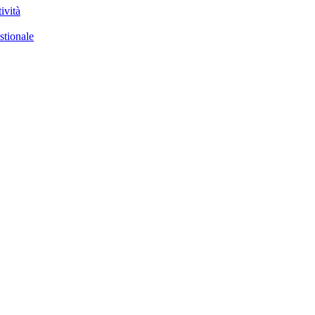
ività
stionale