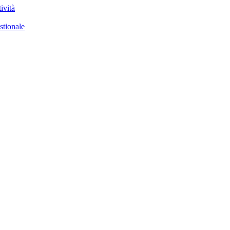
ività
stionale