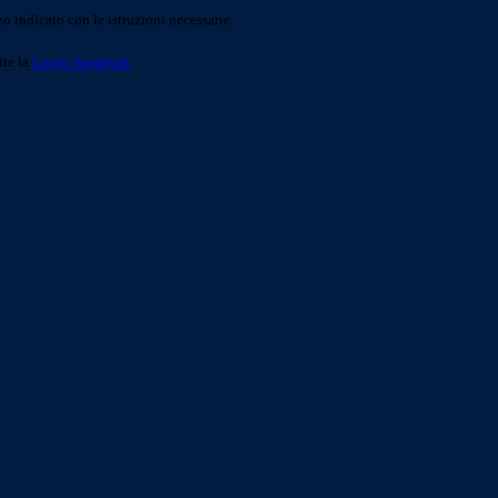
o indicato con le istruzioni necessarie.
ite la
Login Spaggiari