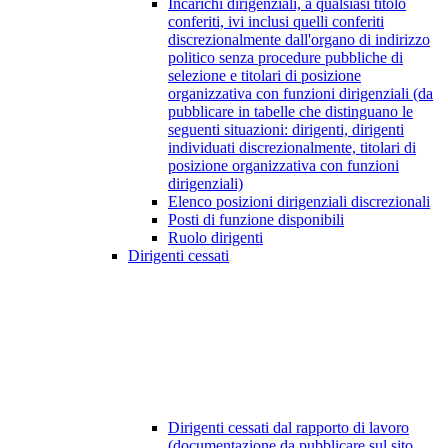
Incarichi dirigenziali, a qualsiasi titolo
conferiti, ivi inclusi quelli conferiti
discrezionalmente dall'organo di indirizzo
politico senza procedure pubbliche di
selezione e titolari di posizione
organizzativa con funzioni dirigenziali (da
pubblicare in tabelle che distinguano le
seguenti situazioni: dirigenti, dirigenti
individuati discrezionalmente, titolari di
posizione organizzativa con funzioni
dirigenziali)
Elenco posizioni dirigenziali discrezionali
Posti di funzione disponibili
Ruolo dirigenti
Dirigenti cessati
Dirigenti cessati dal rapporto di lavoro
(documentazione da pubblicare sul sito