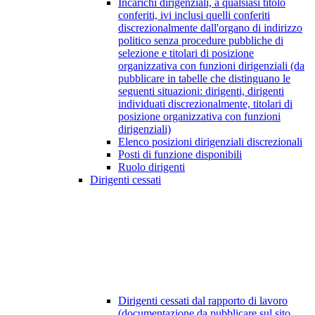
Incarichi dirigenziali, a qualsiasi titolo
conferiti, ivi inclusi quelli conferiti
discrezionalmente dall'organo di indirizzo
politico senza procedure pubbliche di
selezione e titolari di posizione
organizzativa con funzioni dirigenziali (da
pubblicare in tabelle che distinguano le
seguenti situazioni: dirigenti, dirigenti
individuati discrezionalmente, titolari di
posizione organizzativa con funzioni
dirigenziali)
Elenco posizioni dirigenziali discrezionali
Posti di funzione disponibili
Ruolo dirigenti
Dirigenti cessati
Dirigenti cessati dal rapporto di lavoro
(documentazione da pubblicare sul sito