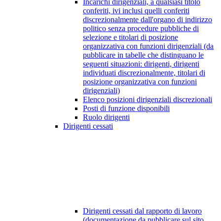
Incarichi dirigenziali, a qualsiasi titolo
conferiti, ivi inclusi quelli conferiti
discrezionalmente dall'organo di indirizzo
politico senza procedure pubbliche di
selezione e titolari di posizione
organizzativa con funzioni dirigenziali (da
pubblicare in tabelle che distinguano le
seguenti situazioni: dirigenti, dirigenti
individuati discrezionalmente, titolari di
posizione organizzativa con funzioni
dirigenziali)
Elenco posizioni dirigenziali discrezionali
Posti di funzione disponibili
Ruolo dirigenti
Dirigenti cessati
Dirigenti cessati dal rapporto di lavoro
(documentazione da pubblicare sul sito