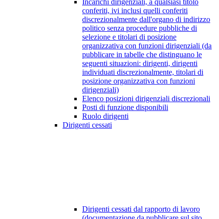
Incarichi dirigenziali, a qualsiasi titolo
conferiti, ivi inclusi quelli conferiti
discrezionalmente dall'organo di indirizzo
politico senza procedure pubbliche di
selezione e titolari di posizione
organizzativa con funzioni dirigenziali (da
pubblicare in tabelle che distinguano le
seguenti situazioni: dirigenti, dirigenti
individuati discrezionalmente, titolari di
posizione organizzativa con funzioni
dirigenziali)
Elenco posizioni dirigenziali discrezionali
Posti di funzione disponibili
Ruolo dirigenti
Dirigenti cessati
Dirigenti cessati dal rapporto di lavoro
(documentazione da pubblicare sul sito