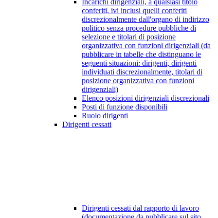
Incarichi dirigenziali, a qualsiasi titolo
conferiti, ivi inclusi quelli conferiti
discrezionalmente dall'organo di indirizzo
politico senza procedure pubbliche di
selezione e titolari di posizione
organizzativa con funzioni dirigenziali (da
pubblicare in tabelle che distinguano le
seguenti situazioni: dirigenti, dirigenti
individuati discrezionalmente, titolari di
posizione organizzativa con funzioni
dirigenziali)
Elenco posizioni dirigenziali discrezionali
Posti di funzione disponibili
Ruolo dirigenti
Dirigenti cessati
Dirigenti cessati dal rapporto di lavoro
(documentazione da pubblicare sul sito