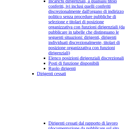
Incarichi dirigenziali, a qualsiasi titolo
conferiti, ivi inclusi quelli conferiti
discrezionalmente dall'organo di indirizzo
politico senza procedure pubbliche di
selezione e titolari di posizione
organizzativa con funzioni dirigenziali (da
pubblicare in tabelle che distinguano le
seguenti situazioni: dirigenti, dirigenti
individuati discrezionalmente, titolari di
posizione organizzativa con funzioni
dirigenziali)
Elenco posizioni dirigenziali discrezionali
Posti di funzione disponibili
Ruolo dirigenti
Dirigenti cessati
Dirigenti cessati dal rapporto di lavoro
(documentazione da pubblicare sul sito