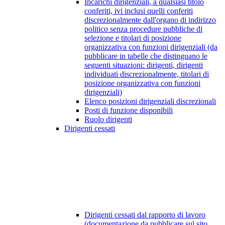
Incarichi dirigenziali, a qualsiasi titolo
conferiti, ivi inclusi quelli conferiti
discrezionalmente dall'organo di indirizzo
politico senza procedure pubbliche di
selezione e titolari di posizione
organizzativa con funzioni dirigenziali (da
pubblicare in tabelle che distinguano le
seguenti situazioni: dirigenti, dirigenti
individuati discrezionalmente, titolari di
posizione organizzativa con funzioni
dirigenziali)
Elenco posizioni dirigenziali discrezionali
Posti di funzione disponibili
Ruolo dirigenti
Dirigenti cessati
Dirigenti cessati dal rapporto di lavoro
(documentazione da pubblicare sul sito