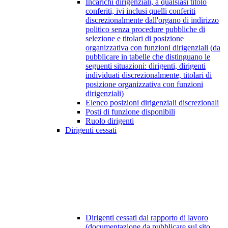
Incarichi dirigenziali, a qualsiasi titolo
conferiti, ivi inclusi quelli conferiti
discrezionalmente dall'organo di indirizzo
politico senza procedure pubbliche di
selezione e titolari di posizione
organizzativa con funzioni dirigenziali (da
pubblicare in tabelle che distinguano le
seguenti situazioni: dirigenti, dirigenti
individuati discrezionalmente, titolari di
posizione organizzativa con funzioni
dirigenziali)
Elenco posizioni dirigenziali discrezionali
Posti di funzione disponibili
Ruolo dirigenti
Dirigenti cessati
Dirigenti cessati dal rapporto di lavoro
(documentazione da pubblicare sul sito