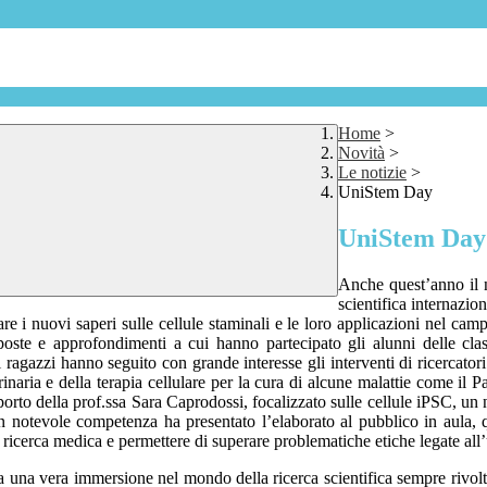
Home
>
Novità
>
Le notizie
>
UniStem Day
UniStem Day
Anche quest’anno il n
scientifica internazio
are i nuovi saperi sulle cellule staminali e le loro applicazioni nel camp
oste e approfondimenti a cui hanno partecipato gli alunni delle clas
agazzi hanno seguito con grande interesse gli interventi di ricercatori e
inaria e della terapia cellulare per la cura di alcune malattie come i
rto della prof.ssa Sara Caprodossi, focalizzato sulle cellule iPSC, un n
n notevole competenza ha presentato l’elaborato al pubblico in aula, q
 ricerca medica e permettere di superare problematiche etiche legate all’
a una vera immersione nel mondo della ricerca scientifica sempre rivolta