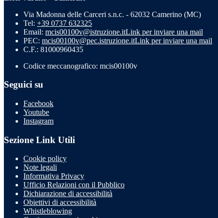
Via Madonna delle Carceri s.n.c. - 62032 Camerino (MC)
Tel:
+39 0737 632325
Email:
mcis00100v@istruzione.it
Link per inviare una mail
PEC:
mcis00100v@pec.istruzione.it
Link per inviare una mail
C.F.: 81000960435
Codice meccanografico: mcis00100v
Seguici su
Facebook
Youtube
Instagram
Sezione Link Utili
Cookie policy
Note legali
Informativa Privacy
Ufficio Relazioni con il Pubblico
Dichiarazione di accessibilità
Obiettivi di accessibilità
Whistleblowing