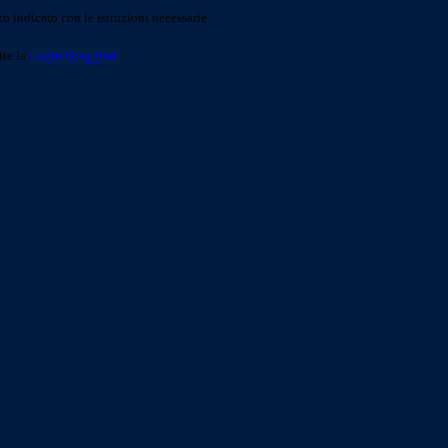
o indicato con le istruzioni necessarie.
ite la
Login Spaggiari