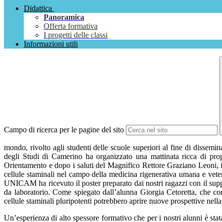
Didattica
Panoramica
Offerta formativa
I progetti delle classi
Informazioni utili
Campo di ricerca per le pagine del sito
mondo, rivolto agli studenti delle scuole superiori al fine di dissemin
degli Studi di Camerino ha organizzato una mattinata ricca di prop
Orientamento e dopo i saluti del Magnifico Rettore Graziano Leoni, i r
cellule staminali nel campo della medicina rigenerativa umana e veter
UNICAM ha ricevuto il poster preparato dai nostri ragazzi con il suppo
da laboratorio. Come spiegato dall’alunna Giorgia Cetoretta, che co
cellule staminali pluripotenti potrebbero aprire nuove prospettive nella
Un’esperienza di alto spessore formativo che per i nostri alunni è stat