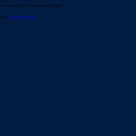
o indicato con le istruzioni necessarie.
ite la
Login Spaggiari