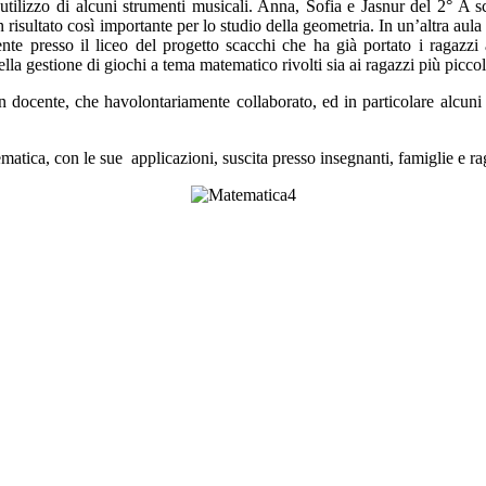
’utilizzo di alcuni strumenti musicali. Anna, Sofia e
Jasnur
del 2° A sc
 risultato così importante per lo studio della geometria. In un’altra aula
ente presso il liceo del progetto scacchi che ha già portato i ragazz
ella gestione di giochi a tema matematico rivolti sia ai ragazzi più piccoli
n docente
,
che ha
volontariamente collaborato
,
ed in particolare alcun
atica, con le sue applicazioni, suscita presso
insegnanti, famiglie e
ra