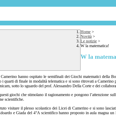
Home
>
Novità
>
Le notizie
>
W la matematica!
W la matema
di Camerino hanno ospitato
le semifinali dei G
iochi matematici della B
i quarti di finale in modalità telematica
e si sono ritrovati
a Camerino
nicam
, sotto lo sguardo del prof. Alessandro Della Corte e dei collabor
quest
i giochi che stimolano il ragionamento e pongono l’attenzione su
ine scientifiche.
uto visitare il plesso scolastico dei Li
cei di Camerino e
si sono lasciat
Edoardo e Giada del 4°A scientifico hanno proposto
in aula magna un l