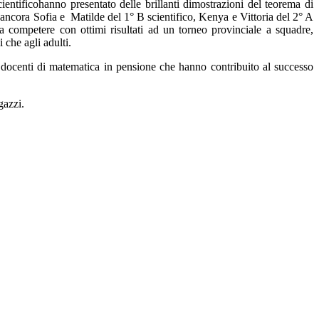
ientifico
hanno presentato delle brillanti dimostrazioni del teorema di
ancora
Sofia e Matilde del 1° B scientifico,
Keny
a e Vittoria del 2° A
i a competere
con ottimi risultati ad un torneo provinciale a squadre,
 che agli adulti.
i docenti di matematica in pensione
che hanno contribuito al successo
gazzi.