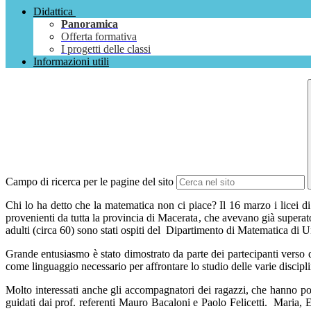
Didattica
Panoramica
Offerta formativa
I progetti delle classi
Informazioni utili
Campo di ricerca per le pagine del sito
Chi lo ha detto che la matematica non ci piace? Il 16 marzo i
licei 
provenienti da tutta la provincia di Macerata
,
che avevano già superato 
adulti (circa 60)
sono stati ospiti
de
l Dipartimento di M
atematica di
U
G
rande entusiasmo
è stato dimostrato
da parte dei partecipanti verso
come
linguaggio necessario per affrontare
lo studio del
le varie discipl
Molto interessati anche g
li accompagnatori
dei ragazzi
, che
hanno pot
guidati
dai prof. referenti Mauro
Bacaloni
e Paolo Felicetti. Maria, 