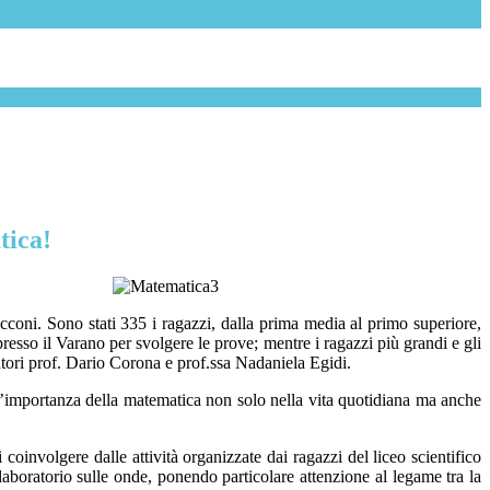
tica!
occoni.
Sono stati 335 i
ragazzi
,
dalla prima media al primo superiore
,
presso il Varano
per svolgere le prove;
m
entre i ragazzi più grandi e gli
atori
prof.
Dario Corona e
prof.ssa
Nadaniela
Egidi
.
ll’importanza della matematica
non solo
nella vita quotidiana
ma anche
i coinvolgere
d
a
lle attività organizzate dai
ragazzi del liceo scientifico
aboratorio sulle onde
,
ponendo particolare attenzione al legame tra la