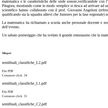
matematica e le caratteristiche delle onde sonore
,
verificandole con l
Pitagora, mostrando
come in modo semplice si riesca
ad arrivare ad un
scientifico hanno collaborato con il prof. Giovanni Angeloni
(refer
qualificando sia la squadra allievi che Juniores per la fase regionale
) n
La matematica ha richiamato a scuola anche
personale docente e no
dell’evento
.
Un sabato pomeriggio che ha svelato il grande entusiasmo che la matem
Allegati
semifinali_classifiche_L2.pdf
File PDF
Contatore click: 34
semifinali_classifiche_L1.pdf
File PDF
Contatore click: 31
semifinali_classifiche_C2.pdf