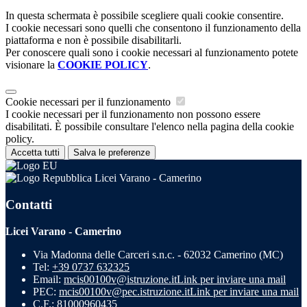
In questa schermata è possibile scegliere quali cookie consentire.
I cookie necessari sono quelli che consentono il funzionamento della
piattaforma e non è possibile disabilitarli.
Per conoscere quali sono i cookie necessari al funzionamento potete
visionare la
COOKIE POLICY
.
Cookie necessari per il funzionamento
I cookie necessari per il funzionamento non possono essere
disabilitati. È possibile consultare l'elenco nella pagina della cookie
policy.
Accetta tutti
Salva le preferenze
Licei Varano - Camerino
Contatti
Licei Varano - Camerino
Via Madonna delle Carceri s.n.c. - 62032 Camerino (MC)
Tel:
+39 0737 632325
Email:
mcis00100v@istruzione.it
Link per inviare una mail
PEC:
mcis00100v@pec.istruzione.it
Link per inviare una mail
C.F.: 81000960435