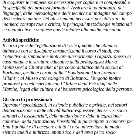
di acquisire le competenze necessarie per cogliere la complessità e
la specificità dei processi formativi. Assicura la padronanza dei
linguaggi, delle metodologie e delle tecniche di indagine nel campo
delle scienze umane. Dà gli strumenti necessari per utilizzare, in
maniera consapevole e critica, le principali metodologie relazionali
e comunicative, comprese quelle relative alla media education.
Attività specifiche
Il corso prevede l’effettuazione di visite guidate che abbiano
attinenza con le discipline caratterizzanti il corso di studi, con
l’obiettivo di stimolare e motivare ulteriormente i ragazzi: presso la
casa natale e le strutture educative della pedagogista Maria
Montessori a Chiaravalle; al p
ercorso didattico della scuola di
Barbiana, gestito e curato dalla
“Fondazione Don Lorenzo
Milani”; al Museo archeologico di Bolzano...
Vengono inoltre
promossi progetti speciali con l
’Ordine degli Psicologi delle
Marche, legati alla cultura e al benessere
psicologico della persona.
Gli sbocchi professionali
Operatori specializzati, in aziende pubbliche e private, nei settori
dell’educazione e delle attività ludico-espressive, dei servizi socio-
sanitari ed assistenziali, della mediazione e della integrazione
culturale, della formazione. Possibilità di partecipare a concorsi per
Enti Pubblici e di accedere a tutti i corsi universitari, in modo
elettivo quelli a indirizzo umanistico e dell’area psico-socio-