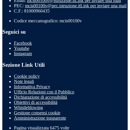
Email:
mcis00100v@istruzione.it
Link per inviare una mail
PEC:
mcis00100v@pec.istruzione.it
Link per inviare una mail
C.F.: 81000960435
Codice meccanografico: mcis00100v
Seguici su
Facebook
Youtube
Instagram
Sezione Link Utili
Cookie policy
Note legali
Informativa Privacy
Ufficio Relazioni con il Pubblico
Dichiarazione di accessibilità
Obiettivi di accessibilità
Whistleblowing
Gestione consensi cookie
Amministrazione trasparente
Pagina visualizzata
6475
volte