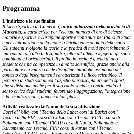
Programma
L’indirizzo e le sue finalità
Il Liceo Sportivo di Camerino,
unico autorizzato nella provincia di
Macerata
, si
caratterizza per l’elevato numero di ore di Scienze
motorie e sportive e Discipline sportive contenute nel Piano di Studi
e per l'introduzione della materia Diritto ed economia dello sport.
Gli studenti svolgono la teoria e la pratica di molti sport (almeno 6
individuali, più altri 6 di squadra, oltre all’atletica leggera, gli sport
combinati e l’orienteering). Il profilo in uscita è quello di uno
studente che ha competenze in ambito scientifico, grazie anche alla
particolare curvatura che le discipline introdotte assumono nel
contesto degli insegnamenti caratterizzanti il liceo scientifico. Il
percorso di studi sottolinea l’aspetto pluridisciplinare dello sport,
che si distingue anche per il suo ruolo sociale, contribuendo al
senso civico degli studenti, favorendo l’aggregazione, l’integrazione
e la socializzazione, nonché il fair play.
Attività realizzate dall’anno della sua attivazione
Corsi di Volley con i Tecnici della Lube; corsi di Basket con i
Tecnici della FIP; corsi di Calcio con i Tecnici FIGC; corsi di
Pallamano con i Tecnici FIGH; corsi di Nuoto, Pallanuoto e
Salvamento con i tecnici FIN; corsi di karate con i Tecnici
federali
FIJLKAM;
corsi di Tennis con i Maestri e gli Istruttori della