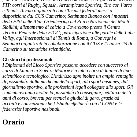
FIT; corsi di Rugby, Squash, Arrampicata Sportiva, Tiro con l
’
arco
e Tennis Tavolo organizzati con i Tecnici federali messi a
disposizione dal CUS Camerino; Settimana Bianca con i maestri
della FISI nelle Alpi; Orienteering nel Parco Nazionale dei Monti
Sibillini; allenamento di calcio a Coverciano presso il Centro
Tecnico Federale della FIGC; partecipazione alle partite della Lube
Volley, agli Internazionali di Tennis di Roma, a Convegni e
Seminari organizzati in collaborazione con il CUS e l
’
Universit
à
di
Camerino su tematiche scientifiche.
Gli sbocchi professionali
I Diplomati del Liceo Sportivo possono accedere con successo al
corso di Laurea in Scienze Motorie e a tutti i corsi di laurea di tipo
scientifico e tecnologico. L’indirizzo apre inoltre un ampio ventaglio
di possibilità: dalla medicina dello sport, allo sport businnes, dal
giornalismo sportivo, alle professioni legali collegate allo sport. Gli
studenti avranno inoltre la possibilità di conseguire, nell’arco dei 5
anni di corso, brevetti per tecnici e giudici di gara, grazie ad
accordi e convenzioni che l’Istituto effettuerà con il CONI e le
federazioni sportive nazionali.
Orario