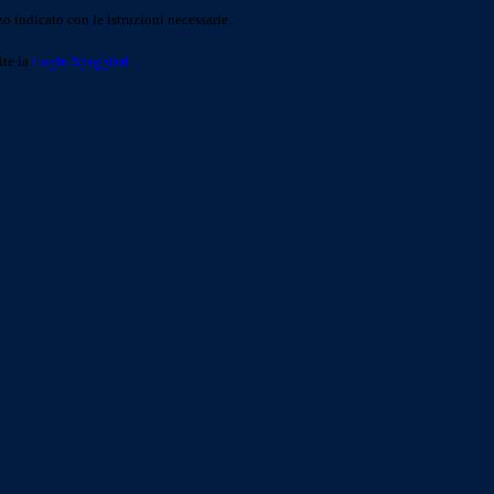
o indicato con le istruzioni necessarie.
ite la
Login Spaggiari