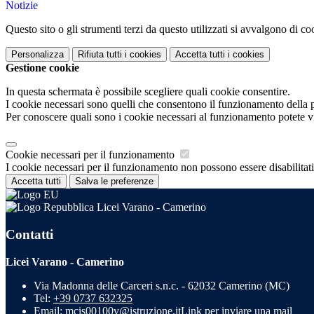
Notizie
Questo sito o gli strumenti terzi da questo utilizzati si avvalgono di coo
Personalizza
Rifiuta tutti
i cookies
Accetta tutti
i cookies
Gestione cookie
In questa schermata è possibile scegliere quali cookie consentire.
I cookie necessari sono quelli che consentono il funzionamento della pi
Per conoscere quali sono i cookie necessari al funzionamento potete v
Cookie necessari per il funzionamento
I cookie necessari per il funzionamento non possono essere disabilitati.
Accetta tutti
Salva le preferenze
Licei Varano - Camerino
Contatti
Licei Varano - Camerino
Via Madonna delle Carceri s.n.c. - 62032 Camerino (MC)
Tel:
+39 0737 632325
Email:
mcis00100v@istruzione.it
Link per inviare una mail