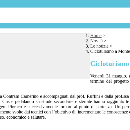
Home
>
Novità
>
Le notizie
>
Cicloturismo a Monte
Cicloturismo
Venerdi 31 maggio, gl
termine del progetto
dalla Contram Camerino e accompagnati dal prof. Ruffini e dalla prof.ssa 
 del Cus e pedalando su strade secondarie e sterrate hanno raggiunto
gere Pioraco e successivamente tornare al punto di partenza. Un perc
mente svolte dai tecnici con l’obiettivo di
incrementare le conoscenze e l
oso, economico e salutare.