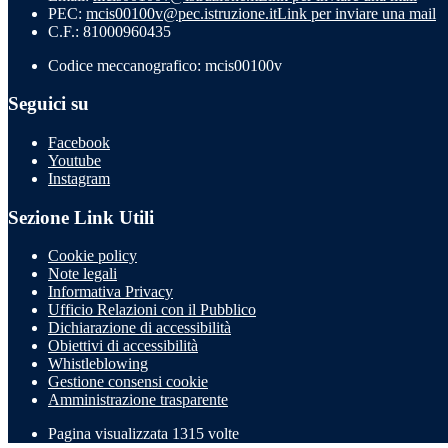
PEC:
mcis00100v@pec.istruzione.it
Link per inviare una mail
C.F.: 81000960435
Codice meccanografico: mcis00100v
Seguici su
Facebook
Youtube
Instagram
Sezione Link Utili
Cookie policy
Note legali
Informativa Privacy
Ufficio Relazioni con il Pubblico
Dichiarazione di accessibilità
Obiettivi di accessibilità
Whistleblowing
Gestione consensi cookie
Amministrazione trasparente
Pagina visualizzata
1315
volte