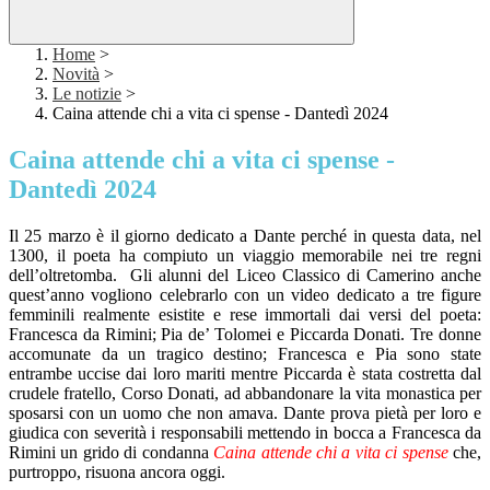
Home
>
Novità
>
Le notizie
>
Caina attende chi a vita ci spense - Dantedì 2024
Caina attende chi a vita ci spense -
Dantedì 2024
Il 25 marzo è il giorno dedicato a Dante perché in questa data, nel
1300, il poeta ha compiuto un viaggio memorabile nei tre regni
dell’oltretomba.
Gli alunni del Liceo Classico di Camerino anche
quest’anno vogliono celebrarlo con un video dedicato a tre figure
femminili realmente esistite e rese immortali dai versi del poeta:
Francesca da Rimini; Pia de’ Tolomei e Piccarda Donati. Tre donne
accomunate da un tragico destino; Francesca e Pia sono state
entrambe uccise dai loro mariti mentre Piccarda è stata costretta dal
crudele fratello, Corso Donati, ad abbandonare la vita monastica per
sposarsi con un uomo che non amava. Dante prova pietà per loro e
giudica con severità i responsabili mettendo in bocca a Francesca da
Rimini un grido di condanna
Caina attende chi a
vita ci spense
che,
purtroppo, risuona ancora oggi.