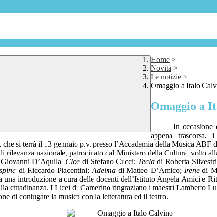
Home
>
Novità
>
Le notizie
>
Omaggio a Italo Calv
Omaggio a It
In occasione 
appena trascorsa, 
che si terrà il 13 gennaio p.v. presso l’Accademia della Musica ABF di
ilevanza nazionale, patrocinato dal Ministero della Cultura, volto alla sc
 Giovanni D’Aquila,
Cloe
di Stefano Cucci;
Tecla
di Roberta Silvestr
spina
di Riccardo Piacentini;
Adelma
di Matteo D’Amico;
Irene
di Ma
e da una introduzione a cura delle docenti dell’Istituto Angela Amici e Ri
alla cittadinanza. I Licei di Camerino ringraziano i maestri Lamberto Lug
ne di coniugare la musica con la letteratura ed il teatro.