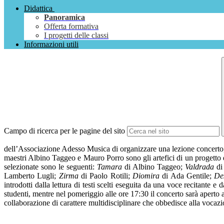
Didattica
Panoramica
Offerta formativa
I progetti delle classi
Informazioni utili
Campo di ricerca per le pagine del sito
dell’Associazione Adesso Musica di organizzare una lezione concerto, 
maestri Albino Taggeo e Mauro Porro sono gli artefici di un progetto di r
selezionate sono le seguenti:
Tamara
di Albino Taggeo;
Valdrada
di
Lamberto Lugli;
Zirma
di Paolo Rotili;
Diomira
di Ada Gentile;
De
introdotti dalla lettura di testi scelti eseguita da una voce recitante 
studenti, mentre nel pomeriggio alle ore 17:30 il concerto sarà aperto 
collaborazione di carattere multidisciplinare che obbedisce alla vocazio