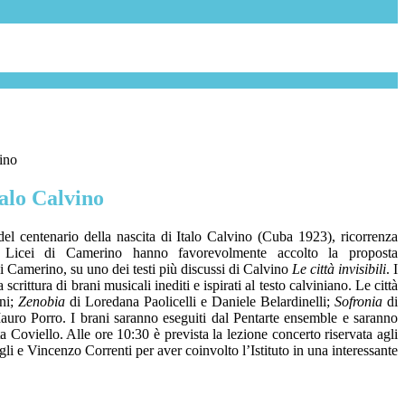
ino
alo Calvino
del centenario della nascita di Italo Calvino (Cuba 1923), ricorrenza
i Licei di Camerino hanno favorevolmente accolto la proposta
 Camerino, su uno dei testi più discussi di Calvino
Le città invisibili
. I
rittura di brani musicali inediti e ispirati al testo calviniano. Le città
ini;
Zenobia
di Loredana Paolicelli e Daniele Belardinelli;
Sofronia
di
uro Porro. I brani saranno eseguiti dal Pentarte ensemble e saranno
ta Coviello. Alle ore 10:30 è prevista la lezione concerto riservata agli
li e Vincenzo Correnti per aver coinvolto l’Istituto in una interessante