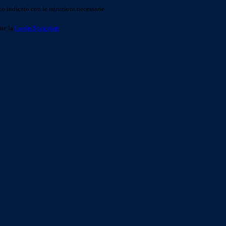
o indicato con le istruzioni necessarie.
ite la
Login Spaggiari