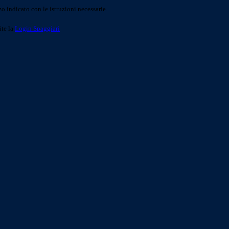
o indicato con le istruzioni necessarie.
ite la
Login Spaggiari