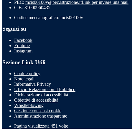
PEC:
mcis00100v@pec.istruzione.it
Link per inviare una mail
C.F.: 81000960435
Codice meccanografico: mcis00100v
Seguici su
Facebook
Youtube
Instagram
Sezione Link Utili
Cookie policy
Note legali
Informativa Privacy
Ufficio Relazioni con il Pubblico
Dichiarazione di accessibilità
Obiettivi di accessibilità
Whistleblowing
Gestione consensi cookie
Amministrazione trasparente
Pagina visualizzata
451
volte