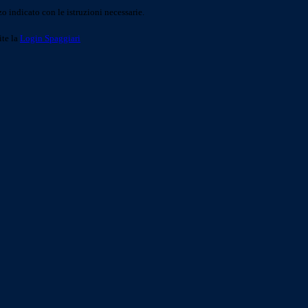
o indicato con le istruzioni necessarie.
ite la
Login Spaggiari