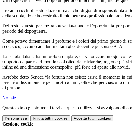
Un sogno che si avvera dopo un periodo di ben tre anni, meravigliosi e 
Tre anni ricchi di soddisfazioni ma anche di grandi responsabilità al
della scuola, dove ho costruito il mio percorso professionale prevalent
Del resto, questo per me rappresentava anche l’opportunità per portare
periodo del dopoguerra.
Come potevo dimenticare il profumo e i colori del primo giorno di sc
scolastico, accanto ad alunni e famiglie, docenti e personale ATA.
La scuola italiana ha un ruolo esemplare, da valorizzare in ogni cont
supporto da parte del mondo scolastico delle Marche, regione già virtu
infine ad una dimensione cosmopolita, più forte ed aperta alle novità.
Avrebbe detto Seneca “la fortuna non esiste; esiste il momento in cui
perché utilissimi anche per i nostri alunni, oltre che per ciascuno di 
di gruppo.
Notizie
Questo sito o gli strumenti terzi da questo utilizzati si avvalgono di coo
Personalizza
Rifiuta tutti
i cookies
Accetta tutti
i cookies
Gestione cookie