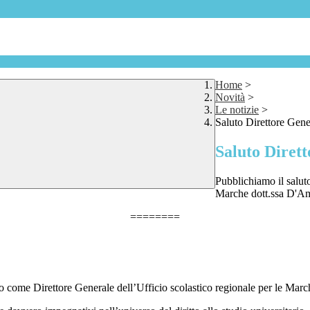
Home
>
Novità
>
Le notizie
>
Saluto Direttore Gene
Saluto Diret
Pubblichiamo il salut
Marche dott.ssa D'Am
========
 come Direttore Generale dell’Ufficio scolastico regionale per le Marc