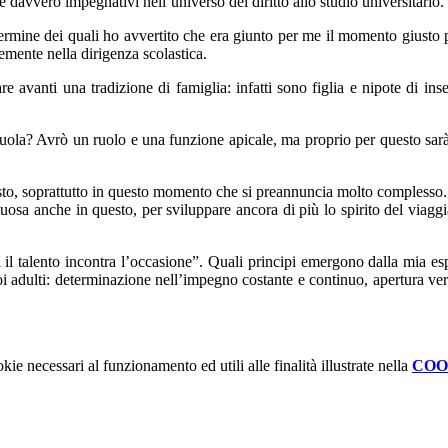
davvero impegnativi nell’universo del diritto allo studio universitario.
 termine dei quali ho avvertito che era giunto per me il momento giust
emente nella dirigenza scolastica.
 avanti una tradizione di famiglia: infatti sono figlia e nipote di ins
uola? Avrò un ruolo e una funzione apicale, ma proprio per questo sar
esto, soprattutto in questo momento che si preannuncia molto complesso.
osa anche in questo, per sviluppare ancora di più lo spirito del viaggi
 il talento incontra l’occasione”. Quali principi emergono dalla mia es
noi adulti: determinazione nell’impegno costante e continuo, apertura ver
kie necessari al funzionamento ed utili alle finalità illustrate nella
COO