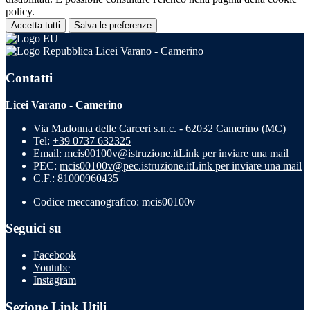
policy.
Accetta tutti
Salva le preferenze
Licei Varano - Camerino
Contatti
Licei Varano - Camerino
Via Madonna delle Carceri s.n.c. - 62032 Camerino (MC)
Tel:
+39 0737 632325
Email:
mcis00100v@istruzione.it
Link per inviare una mail
PEC:
mcis00100v@pec.istruzione.it
Link per inviare una mail
C.F.: 81000960435
Codice meccanografico: mcis00100v
Seguici su
Facebook
Youtube
Instagram
Sezione Link Utili