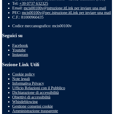
Tel:
+39 0737 632325
Email:
mcis00100v@istruzione.it
Link per inviare una mail
PEC:
mcis00100v@pec.istruzione.it
Link per inviare una mail
C.F.: 81000960435
Codice meccanografico: mcis00100v
Seguici su
Facebook
Youtube
Instagram
Sezione Link Utili
Cookie policy
Note legali
Informativa Privacy
Ufficio Relazioni con il Pubblico
Dichiarazione di accessibilità
Obiettivi di accessibilità
Whistleblowing
Gestione consensi cookie
Amministrazione trasparente