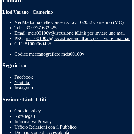
Contatti
Licei Varano - Camerino
Via Madonna delle Carceri s.n.c. - 62032 Camerino (MC)
Tel:
+39 0737 632325
Email:
mcis00100v@istruzione.it
Link per inviare una mail
PEC:
mcis00100v@pec.istruzione.it
Link per inviare una mail
C.F.: 81000960435
Codice meccanografico: mcis00100v
Seguici su
Facebook
Youtube
Instagram
Sezione Link Utili
Cookie policy
Note legali
Informativa Privacy
Ufficio Relazioni con il Pubblico
Dichiarazione di accessibilità