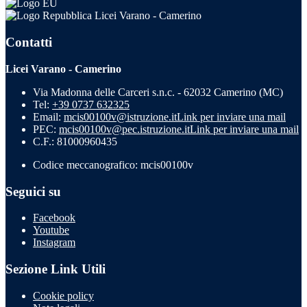
Licei Varano - Camerino
Contatti
Licei Varano - Camerino
Via Madonna delle Carceri s.n.c. - 62032 Camerino (MC)
Tel:
+39 0737 632325
Email:
mcis00100v@istruzione.it
Link per inviare una mail
PEC:
mcis00100v@pec.istruzione.it
Link per inviare una mail
C.F.: 81000960435
Codice meccanografico: mcis00100v
Seguici su
Facebook
Youtube
Instagram
Sezione Link Utili
Cookie policy