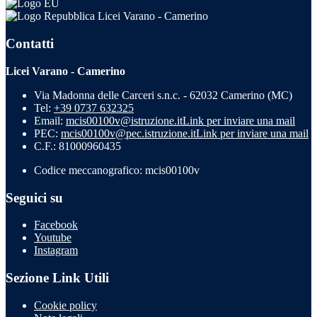
Licei Varano - Camerino
Contatti
Licei Varano - Camerino
Via Madonna delle Carceri s.n.c. - 62032 Camerino (MC)
Tel:
+39 0737 632325
Email:
mcis00100v@istruzione.it
Link per inviare una mail
PEC:
mcis00100v@pec.istruzione.it
Link per inviare una mail
C.F.: 81000960435
Codice meccanografico: mcis00100v
Seguici su
Facebook
Youtube
Instagram
Sezione Link Utili
Cookie policy