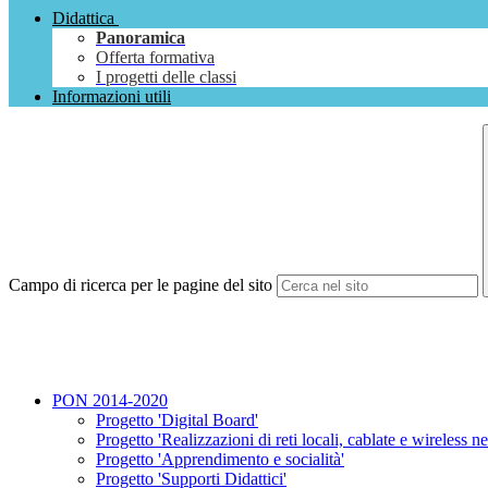
Didattica
Panoramica
Offerta formativa
I progetti delle classi
Informazioni utili
Campo di ricerca per le pagine del sito
PON 2014-2020
Progetto 'Digital Board'
Progetto 'Realizzazioni di reti locali, cablate e wireless ne
Progetto 'Apprendimento e socialità'
Progetto 'Supporti Didattici'