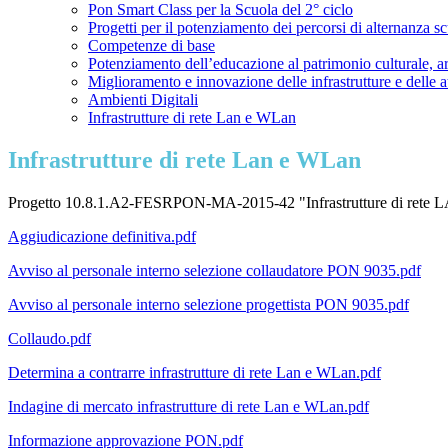
Pon Smart Class per la Scuola del 2° ciclo
Progetti per il potenziamento dei percorsi di alternanza s
Competenze di base
Potenziamento dell’educazione al patrimonio culturale, art
Miglioramento e innovazione delle infrastrutture e delle a
Ambienti Digitali
Infrastrutture di rete Lan e WLan
Infrastrutture di rete Lan e WLan
Progetto 10.8.1.A2-FESRPON-MA-2015-42 "Infrastrutture di ret
Aggiudicazione definitiva.pdf
Avviso al personale interno selezione collaudatore PON 9035.pdf
Avviso al personale interno selezione progettista PON 9035.pdf
Collaudo.pdf
Determina a contrarre infrastrutture di rete Lan e WLan.pdf
Indagine di mercato infrastrutture di rete Lan e WLan.pdf
Informazione approvazione PON.pdf