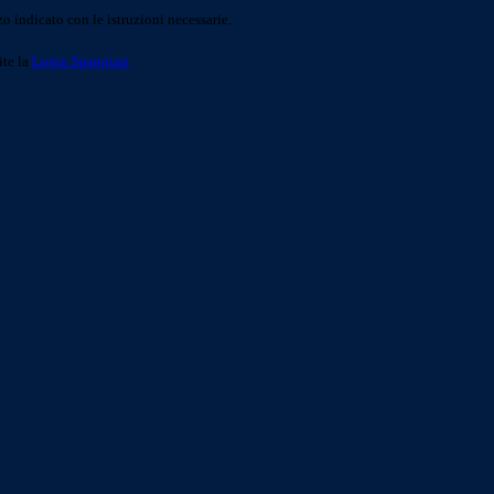
o indicato con le istruzioni necessarie.
ite la
Login Spaggiari