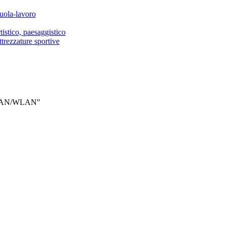
cuola-lavoro
istico, paesaggistico
ttrezzature sportive
e LAN/WLAN"