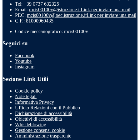
Tel:
+39 0737 632325
Email:
mcis00100v@istruzione.it
Link per inviare una mail
PEC:
mcis00100v@pec.istruzione.it
Link per inviare una mail
C.F.: 81000960435
Codice meccanografico: mcis00100v
Seguici su
Facebook
Youtube
Instagram
Sezione Link Utili
Cookie policy
Note legali
Informativa Privacy
Ufficio Relazioni con il Pubblico
Dichiarazione di accessibilità
Obiettivi di accessibilità
Whistleblowing
Gestione consensi cookie
Amministrazione trasparente