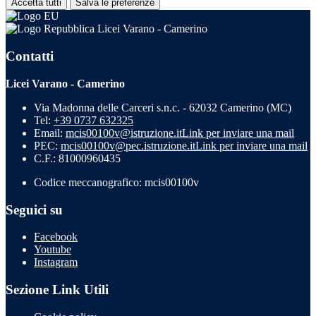
Accetta tutti
Salva le preferenze
Licei Varano - Camerino
Contatti
Licei Varano - Camerino
Via Madonna delle Carceri s.n.c. - 62032 Camerino (MC)
Tel:
+39 0737 632325
Email:
mcis00100v@istruzione.it
Link per inviare una mail
PEC:
mcis00100v@pec.istruzione.it
Link per inviare una mail
C.F.: 81000960435
Codice meccanografico: mcis00100v
Seguici su
Facebook
Youtube
Instagram
Sezione Link Utili