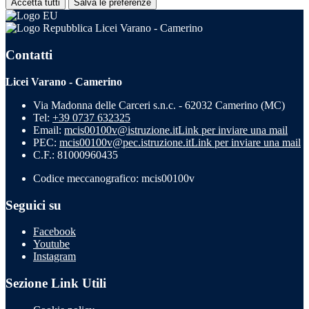
Accetta tutti
Salva le preferenze
Licei Varano - Camerino
Contatti
Licei Varano - Camerino
Via Madonna delle Carceri s.n.c. - 62032 Camerino (MC)
Tel:
+39 0737 632325
Email:
mcis00100v@istruzione.it
Link per inviare una mail
PEC:
mcis00100v@pec.istruzione.it
Link per inviare una mail
C.F.: 81000960435
Codice meccanografico: mcis00100v
Seguici su
Facebook
Youtube
Instagram
Sezione Link Utili