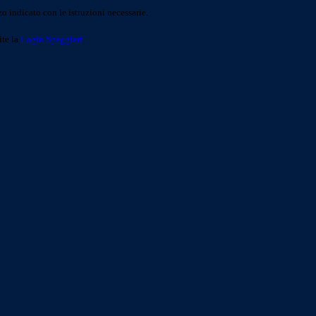
o indicato con le istruzioni necessarie.
ite la
Login Spaggiari